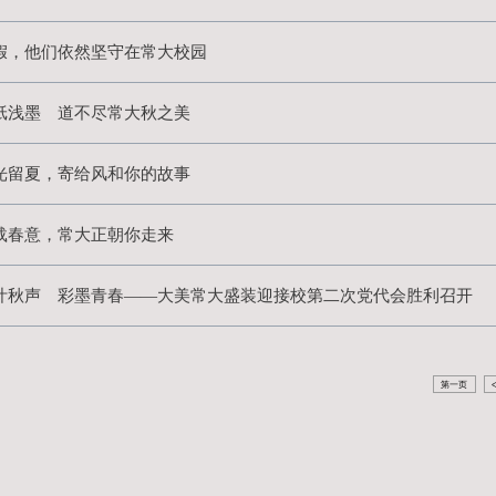
“情系白云 把根留住”纪念作
校第七届“劳动最美”摄影作品
惠风和畅 莺飞草长 送你一抹
听说，你们都在等这场常州大“
听！常大梧叶已秋声