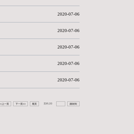
品征集评选活动圆满结束
大赛评选结果揭晓
常大春光
雪”